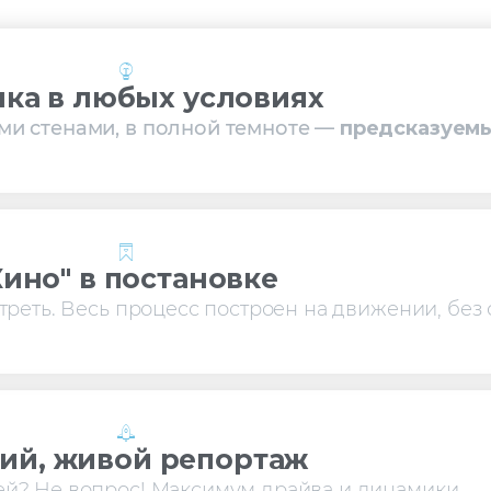
ка в любых условиях
ми стенами, в полной темноте —
предсказуемы
Кино" в постановке
отреть. Весь процесс построен на движении, без 
ий, живой репортаж
ей? Не вопрос! Максимум драйва и динамики