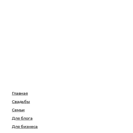
Главная
Свадьбы
Семьи
Для блога
Для бизнеса
Услуги и стоимость
Отзывы
Контакты
Menu
Главная
Свадьбы
Семьи
Для блога
Для бизнеса