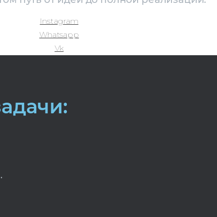
Instagram
Whatsapp
Vk
адачи:
.