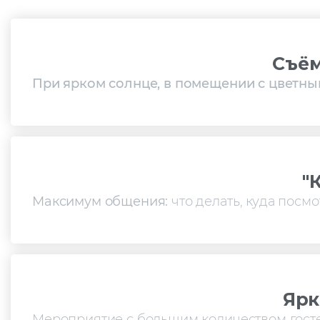
Съём
При ярком солнце, в помещении с цветны
"
Максимум общения:
что делать, куда посм
Ярк
Мероприятие с большим количеством гост