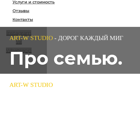
Услуги и стоимость
Отзывы
Контакты
Instagram
ART-W STUDIO
- ДОРОГ КАЖДЫЙ МИГ
Vk
Про семью.
Whatsapp
ART-W STUDIO
ART-W STUDIO
- ДОРОГ КАЖДЫЙ МИГ
- ДОРОГ КАЖДЫЙ МИГ
Больше, чем
Про эмоции.
фотографии
Неуловимые