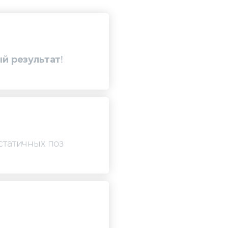
й результат
!
статичных поз